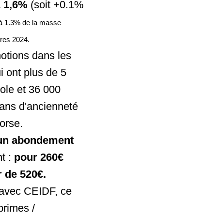
à
1,6%
(soit +0.1%
 à 1.3% de la masse
aires 2024.
motions dans les
i ont plus de 5
ole et 36 000
 ans d'ancienneté
orse.
 un abondement
nt :
pour 260€
r de 520€.
 avec CEIDF, ce
primes /