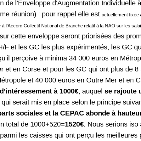
on de l'Enveloppe d'Augmentation Individuelle 
ème réunion) : pour rappel elle est
actuellement fixée
 à l’Accord Collectif National de Branche relatif à la NAO sur les sal
sur cette enveloppe seront priorisées des pro
é H/F et les GC les plus expérimentés, les GC qu
qu'il perçoive à minima 34 000 euros en Métrop
r et en Corse et pour les GC qui ont plus de 8
étropole et 40 000 euros en Outre Mer et en C
d’intéressement à 1000€
, auquel
se rajoute
s
qui serait mis en place selon le principe suiva
 parts sociales et la CEPAC abonde à hauteu
un total de 1000+520=
1520€
. Nous serions iso
 parmi les caisses qui ont perçu les meilleures 